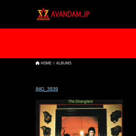
コ
ナ
ン
ビ
テ
ゲ
ン
ー
ツ
シ
へ
ョ
ス
ン
キ
に
ッ
移
HOME
ALBUMS
プ
動
IMG_3939