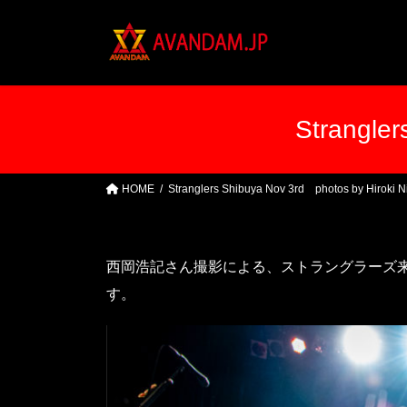
コ
ナ
ン
ビ
テ
ゲ
ン
ー
ツ
シ
へ
ョ
Strangle
ス
ン
キ
に
ッ
移
HOME
Stranglers Shibuya Nov 3rd photos by Hiroki N
プ
動
西岡浩記さん撮影による、ストラングラーズ来
す。