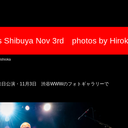
rs Shibuya Nov 3rd photos by Hirok
ishioka
日公演・11月3日 渋谷WWWのフォトギャラリーで